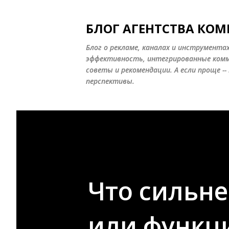
БЛОГ АГЕНТСТВА КО
Блог о рекламе, каналах и инструмента
эффективность, интегрированные комму
советы и рекомендации. А если проще -
перспективы.
Что сильне
или функц