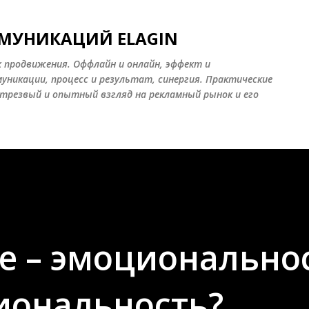
К основному контенту
ММУНИКАЦИЙ ELAGIN
х продвижения. Оффлайн и онлайн, эффект и
никации, процесс и результат, синергия. Практические
- трезвый и опытный взгляд на рекламный рынок и его
е – эмоционально
иональность?