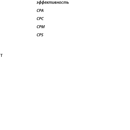
эффективность
CPA
CPC
CPM
CPS
т